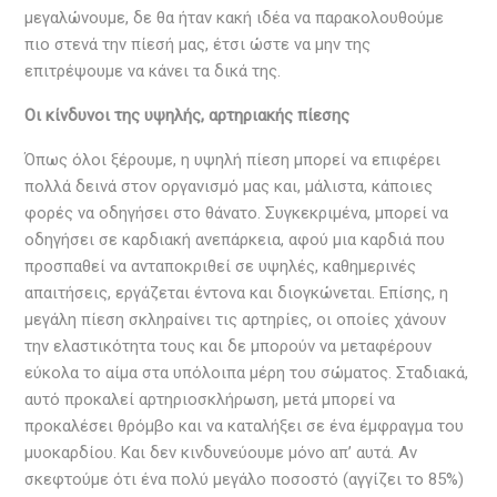
μεγαλώνουμε, δε θα ήταν κακή ιδέα να παρακολουθούμε
πιο στενά την πίεσή μας, έτσι ώστε να μην της
επιτρέψουμε να κάνει τα δικά της.
Οι κίνδυνοι της υψηλής, αρτηριακής πίεσης
Όπως όλοι ξέρουμε, η υψηλή πίεση μπορεί να επιφέρει
πολλά δεινά στον οργανισμό μας και, μάλιστα, κάποιες
φορές να οδηγήσει στο θάνατο. Συγκεκριμένα, μπορεί να
οδηγήσει σε καρδιακή ανεπάρκεια, αφού μια καρδιά που
προσπαθεί να ανταποκριθεί σε υψηλές, καθημερινές
απαιτήσεις, εργάζεται έντονα και διογκώνεται. Επίσης, η
μεγάλη πίεση σκληραίνει τις αρτηρίες, οι οποίες χάνουν
την ελαστικότητα τους και δε μπορούν να μεταφέρουν
εύκολα το αίμα στα υπόλοιπα μέρη του σώματος. Σταδιακά,
αυτό προκαλεί αρτηριοσκλήρωση, μετά μπορεί να
προκαλέσει θρόμβο και να καταλήξει σε ένα έμφραγμα του
μυοκαρδίου. Και δεν κινδυνεύουμε μόνο απ’ αυτά. Αν
σκεφτούμε ότι ένα πολύ μεγάλο ποσοστό (αγγίζει το 85%)