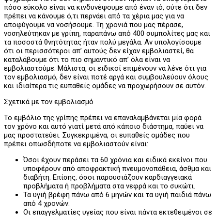
πόσο εύκολο είναι να κινδυνέψουμε από έναν ιό, ούτε ότι δεν
πρέπει να κάνουμε ό,τι περνάει από τα χέρια μας για να
αποφύγουμε να νοσήσουμε. Τη χρονιά που μας πέρασε,
νοσηλεύτηκαν με γρίπη, παραπάνω από 400 συμπολίτες μας και
τα ποσοστά θνητότητας ήταν πολύ μεγάλα. Αν υπολογίσουμε
ότι οι περισσότεροι απ’ αυτούς δεν είχαν εμβολιαστεί, θα
καταλάβουμε ότι το πιο σημαντικό απ’ όλα είναι να
εμβολιαστούμε. Μάλιστα, οι ειδικοί επιμένουν να λένε ότι για
τον εμβολιασμό, δεν είναι ποτέ αργά και συμβουλεύουν όλους
και ιδιαίτερα τις ευπαθείς ομάδες να προχωρήσουν σε αυτόν.
Σχετικά με τον εμβολιασμό
Το εμβόλιο της γρίπης πρέπει να επαναλαμβάνεται μία φορά
τον χρόνο και αυτό γιατί μετά από κάποιο διάστημα, παύει να
μας προστατεύει. Συγκεκριμένα, οι ευπαθείς ομάδες που
πρέπει οπωσδήποτε να εμβολιαστούν είναι:
Όσοι έχουν περάσει τα 60 χρόνια και ειδικά εκείνοι που
υποφέρουν από αποφρακτική πνευμονοπάθεια, άσθμα και
διαβήτη. Επίσης, όσοι παρουσιάζουν καρδιαγγειακά
προβλήματα ή προβλήματα στα νεφρά και το συκώτι.
Τα υγιή βρέφη πάνω από 6 μηνών και τα υγιή παιδιά πάνω
από 4 χρονών.
Οι επαγγελματίες υγείας που είναι πάντα εκτεθειμένοι σε