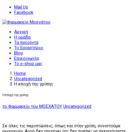
Mail Us
Facebook
Αρχική
Η ομάδα
Τα προϊόντα
Το Εργαστήριο
Blog
Επικοινωνία
Το e-shop μας
Home
Uncategorized
Η εποχή της γρίπης
Η εποχή της γρίπης
το Φαρμακείο του ΜΟΣΧΑΤΟΥ
Uncategorized
Σε όλες τις περιπτώσεις, όπως και στην γρίπη, συνιστούμε
ψυχραιμία. Αυτό δεν σημαίνει ότι δεν πρέπει να σκεφτόμαστε