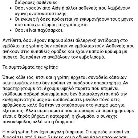
διάφορες ασθένειες.
Όσοι νοσούν από Aids ή άλλοι ασθενείς που λαμβάνουν
αγωγή ανοσοκαταστολής.
Οι έγκυες ή όσες πρόκειται να εγκυμονήσουν τους μήνες
που υπάρχει έξαρση της γρίπης και
Όσοι είναι παχύσαρκοι.
Αντίθετα, όσοι έχουν παρουσιάσει αλλεργική αντίδραση στο
εμβόλιο της γρίπης δεν πρέπει να εμβολιαστούν. Ασθενείς που
ανήκουν στις ευπαθείς ομάδες και έχουν κάποιο κρύωμα με
πυρετό, θα πρέπει να αναβάλουν τον εμβολιασμό.
Τα συμπτώματα της γρίπης
Όπως κάθε ιός, έτσι και η γρίπη, έρχεται συνοδεία κάποιων
συμπτωμάτων που δεν πρέπει να περάσουν απαρατήρητα. Αν
παρατηρήσουμε ότι έχουμε υψηλό πυρετό που επιμένει,
νιώθουμε σοβαρή αδυναμία που δεν δικαιολογείται από την
καθημερινότητά μας και αισθανόμαστε μεγάλο πόνο στις
αρθρώσεις, καλό θα ήταν να σπεύσουμε στο γιατρό μας για
εξετάσεις. Άλλα συμπτώματα που μπορούμε να παρατηρήσουμε
είναι ο ξηρός βήχας, η καταρροή, η χλωμάδα, ο συνεχής
πονοκέφαλος αλλά και η διάρροια.
Η απλή γρίπη δεν έχει μεγάλη διάρκεια. Ο πυρετός μπορεί να
διαρκέσει από 2 έως 5 μέρες και η αδυναμία να υποχωρήσει