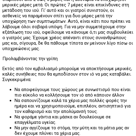
μερικές μέρες μετά. Οι πρώτες 7 μέρες είναι επικίνδυνες στη
μετάδοση του ιού. Γι’ αυτό και οι γιατροί συνιστούν, οι
ασθενείς να παραμένουν σπίτι για δυο μέρες μετά την
υποχώρηση των συμπτωμάτων. Αυτό, είναι κάτι που πρέπει να
λάβουμε όλοι σοβαρά υπόψη. Για να μην συμμετέχουμε στην
εξάπλωση του ιού, οφείλουμε να κάνουμε ό,τι μας συμβουλεύει
ο γιατρός μας. Έχουμε χρέος απέναντι στους συνανθρώπους
μας και, σίγουρα, δε θα πάθουμε τίποτα αν μείνουν λίγο πίσω οι
υποχρεώσεις μας.
Προλαμβάνοντας την γρίπη
Εκτός από τον εμβολιασμό μπορούμε να αποκτήσουμε μερικές,
καλές συνήθειες που θα εμποδίσουν στον ιό να μας καταβάλει.
Συγκεκριμένα:
Να αποφεύγουμε τους χώρους με συνωστισμό που είναι
πιο εύκολο να κολλήσουμε τον ιό από κάποιον άλλον
Να σαπουνίζουμε καλά τα χέρια μας πολλές φορές την
ημέρα και να χρησιμοποιούμε, επιπλέον, αντισηπτικό για
τον καθαρισμό και την απολύμανσή τους.
Να φοράμε γάντια και μάσκα αν δουλεύουμε σε
επαγγέλματα υγείας.
Να μην αγγίζουμε το στόμα, την μύτη και τα μάτια μας αν
δεν έχουμε πλύνει τα χέρια μας.