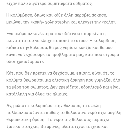
είχαν πολύ λιγότερα συμπτώματα άσθματος.
Η κολύμβηση, όπως και κάθε άλλη αερόβια άσκηση,
μειώνει την «κακή» χοληστερίνη και ελέγχει την «καλή».
Ένα ακόμα πλεονέκτημα του υδάτινου σπορ είναι η
ικανότητά του να ελαχιστοποιεί το στρες. Η κολύμβηση,
ειδικά στην θάλασσα, θα μας γεμίσει ευεξία και θα μας
κάνει να ξεχάσουμε τα προβλήματά μας, κάτι που σίγουρα
όλοι χρειαζόμαστε.
Κάτι που δεν πρέπει να ξεχάσουμε, επίσης, είναι ότι το
κολύμπι θεωρείται μια ολιστική άσκηση που γυμνάζει όλα
τα μέρη του σώματος. Δεν χρειάζεται εξοπλισμό και είναι
κατάλληλη για όλες τις ηλικίες.
Αν, μάλιστα, κολυμπάμε στην θάλασσα, τα οφέλη
πολλαπλασιάζονται καθώς το θαλασσινό νερό έχει μεγάλη
θεραπευτική δράση. Το νερό της θάλασσας περιέχει
ζωτικά στοιχεία, βιταμίνες, άλατα, ιχνοστοιχεία και