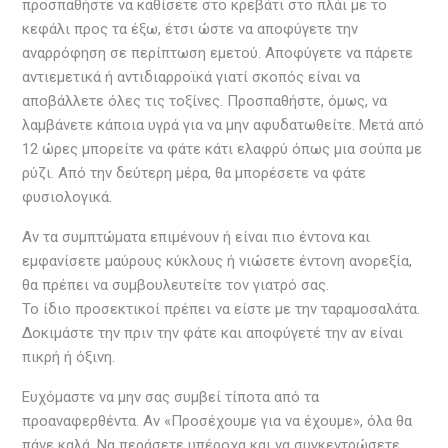
προσπαθήστε να καθίσετε στο κρεβάτι στο πλάι με το
κεφάλι προς τα έξω, έτσι ώστε να αποφύγετε την
αναρρόφηση σε περίπτωση εμετού. Αποφύγετε να πάρετε
αντιεμετικά ή αντιδιαρροϊκά γιατί σκοπός είναι να
αποβάλλετε όλες τις τοξίνες. Προσπαθήστε, όμως, να
λαμβάνετε κάποια υγρά για να μην αφυδατωθείτε. Μετά από
12 ώρες μπορείτε να φάτε κάτι ελαφρύ όπως μια σούπα με
ρύζι. Από την δεύτερη μέρα, θα μπορέσετε να φάτε
φυσιολογικά.
Αν τα συμπτώματα επιμένουν ή είναι πιο έντονα και
εμφανίσετε μαύρους κύκλους ή νιώσετε έντονη ανορεξία,
θα πρέπει να συμβουλευτείτε τον γιατρό σας.
Το ίδιο προσεκτικοί πρέπει να είστε με την ταραμοσαλάτα.
Δοκιμάστε την πριν την φάτε και αποφύγετέ την αν είναι
πικρή ή όξινη.
Ευχόμαστε να μην σας συμβεί τίποτα από τα
προαναφερθέντα. Αν «Προσέχουμε για να έχουμε», όλα θα
πάνε καλά. Να περάσετε υπέροχα και να συγκεντρώσετε