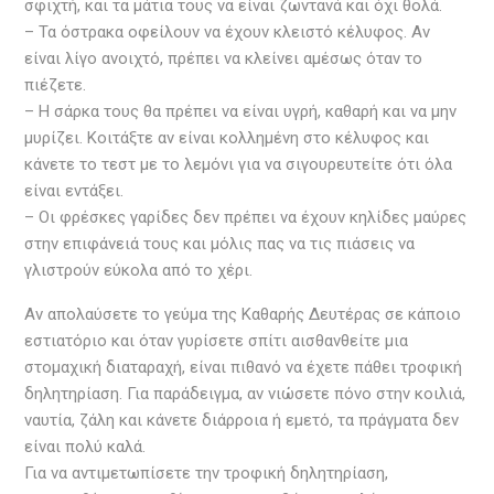
σφιχτή, και τα μάτια τους να είναι ζωντανά και όχι θολά.
– Τα όστρακα οφείλουν να έχουν κλειστό κέλυφος. Αν
είναι λίγο ανοιχτό, πρέπει να κλείνει αμέσως όταν το
πιέζετε.
– Η σάρκα τους θα πρέπει να είναι υγρή, καθαρή και να μην
μυρίζει. Κοιτάξτε αν είναι κολλημένη στο κέλυφος και
κάνετε το τεστ με το λεμόνι για να σιγουρευτείτε ότι όλα
είναι εντάξει.
– Οι φρέσκες γαρίδες δεν πρέπει να έχουν κηλίδες μαύρες
στην επιφάνειά τους και μόλις πας να τις πιάσεις να
γλιστρούν εύκολα από το χέρι.
Αν απολαύσετε το γεύμα της Καθαρής Δευτέρας σε κάποιο
εστιατόριο και όταν γυρίσετε σπίτι αισθανθείτε μια
στομαχική διαταραχή, είναι πιθανό να έχετε πάθει τροφική
δηλητηρίαση. Για παράδειγμα, αν νιώσετε πόνο στην κοιλιά,
ναυτία, ζάλη και κάνετε διάρροια ή εμετό, τα πράγματα δεν
είναι πολύ καλά.
Για να αντιμετωπίσετε την τροφική δηλητηρίαση,