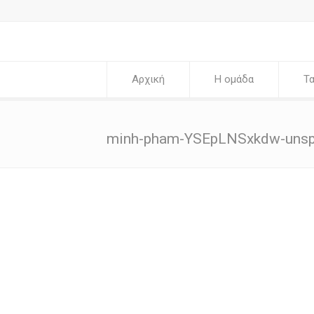
Αρχική
Η ομάδα
Τα
minh-pham-YSEpLNSxkdw-unsp