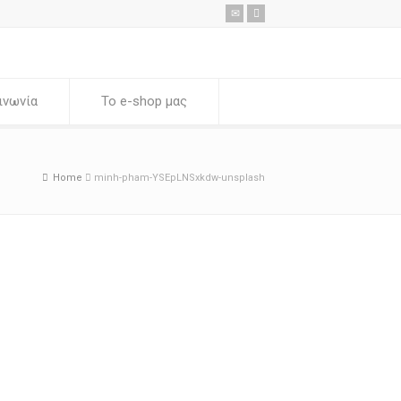
ινωνία
Το e-shop μας
Home
minh-pham-YSEpLNSxkdw-unsplash