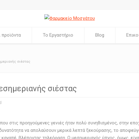
 προϊόντα
Το Εργαστήριο
Blog
Επικο
ημεριανής σιέστας
εσημεριανής σιέστας
d
 που στις προηγούμενες γενιές ήταν πολύ συνηθισμένος, στην επο
η δυνατότητα να απολαύσουν μερικά λεπτά ξεκούρασης, το αποφεύγ
καναπέ, βλέποντας τηλεόραση. Ο μεσημεριανός ύπνος, όμως, είνα