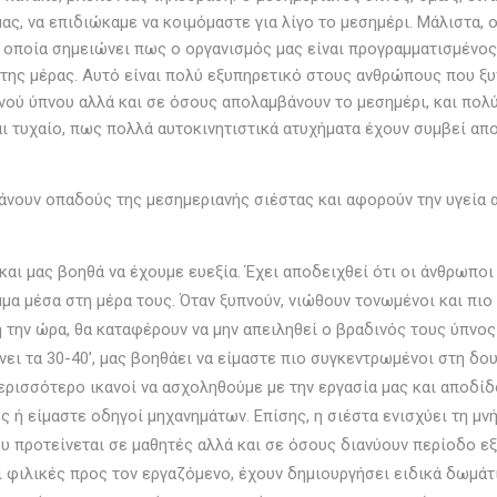
μας, να επιδιώκαμε να κοιμόμαστε για λίγο το μεσημέρι. Μάλιστα,
 οποία σημειώνει πως ο οργανισμός μας είναι προγραμματισμένος
α της μέρας. Αυτό είναι πολύ εξυπηρετικό στους ανθρώπους που ξ
νού ύπνου αλλά και σε όσους απολαμβάνουν το μεσημέρι, και πολύ
ναι τυχαίο, πως πολλά αυτοκινητιστικά ατυχήματα έχουν συμβεί απ
νουν οπαδούς της μεσημεριανής σιέστας και αφορούν την υγεία αλ
αι μας βοηθά να έχουμε ευεξία. Έχει αποδειχθεί ότι οι άνθρωποι 
α μέσα στη μέρα τους. Όταν ξυπνούν, νιώθουν τονωμένοι και πιο 
 την ώρα, θα καταφέρουν να μην απειληθεί ο βραδινός τους ύπνος
ει τα 30-40’, μας βοηθάει να είμαστε πιο συγκεντρωμένοι στη δου
περισσότερο ικανοί να ασχοληθούμε με την εργασία μας και αποδίδ
 ή είμαστε οδηγοί μηχανημάτων. Επίσης, η σιέστα ενισχύει τη μν
ου προτείνεται σε μαθητές αλλά και σε όσους διανύουν περίοδο ε
ι φιλικές προς τον εργαζόμενο, έχουν δημιουργήσει ειδικά δωμάτ