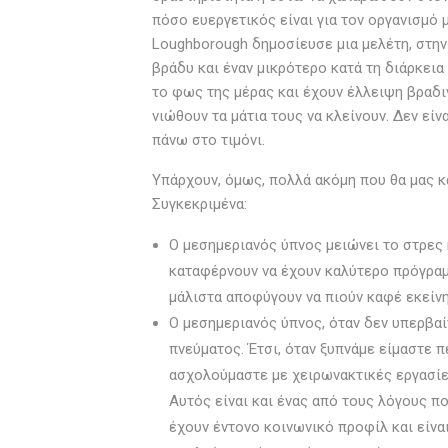
πόσο ευεργετικός είναι για τον οργανισμό 
Loughborough δημοσίευσε μια μελέτη, στην
βράδυ και έναν μικρότερο κατά τη διάρκει
το φως της μέρας και έχουν έλλειψη βραδι
νιώθουν τα μάτια τους να κλείνουν. Δεν εί
πάνω στο τιμόνι.
Υπάρχουν, όμως, πολλά ακόμη που θα μας κά
Συγκεκριμένα:
Ο μεσημεριανός ύπνος μειώνει το στρες κ
καταφέρνουν να έχουν καλύτερο πρόγραμμ
μάλιστα αποφύγουν να πιούν καφέ εκείνη
Ο μεσημεριανός ύπνος, όταν δεν υπερβαίν
πνεύματος. Έτσι, όταν ξυπνάμε είμαστε 
ασχολούμαστε με χειρωνακτικές εργασίες
Αυτός είναι και ένας από τους λόγους π
έχουν έντονο κοινωνικό προφίλ και είνα