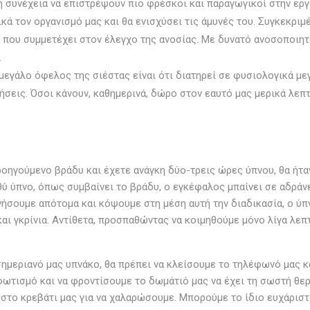
 συνέχεια να επιστρέψουν πιο φρέσκοι και παραγωγικοί στην εργ
κά τον οργανισμό μας και θα ενισχύσει τις άμυνές του. Συγκεκριμ
ς που συμμετέχει στον έλεγχο της ανοσίας. Με δυνατό ανοσοποιη
.
μεγάλο όφελος της σιέστας είναι ότι διατηρεί σε φυσιολογικά με
ήσεις. Όσοι κάνουν, καθημερινά, δώρο στον εαυτό μας μερικά λεπ
ροηγούμενο βράδυ και έχετε ανάγκη δύο-τρεις ώρες ύπνου, θα ήτα
ύ ύπνο, όπως συμβαίνει το βράδυ, ο εγκέφαλος μπαίνει σε αδράνε
ήσουμε απότομα και κόψουμε στη μέση αυτή την διαδικασία, ο ύπ
αι γκρίνια. Αντίθετα, προσπαθώντας να κοιμηθούμε μόνο λίγα λεπ
ημεριανό μας υπνάκο, θα πρέπει να κλείσουμε το τηλέφωνό μας κα
φωτισμό και να φροντίσουμε το δωμάτιό μας να έχει τη σωστή θε
ε στο κρεβάτι μας για να χαλαρώσουμε. Μπορούμε το ίδιο ευχάρισ