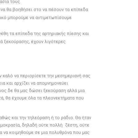
ασία τους.
ένα θα βοηθήσει στο να πέσουν τα επίπεδα
τικό μπορούμε να αντιμετωπίσουμε
γέθη τα επίπεδα της αρτηριακής πίεσης και
τά ξεκούρασης, έχουν λιγότερες
ν καλό να περιορίσετε την μεσημεριανή σας
ια και αρχίζει να απομνημονεύει
νος δε θα μας δώσει ξεκούραση αλλά μια
τά, θα έχουμε όλα τα πλεονεκτήματα που
θώς και την τηλεόραση ή το ράδιο. Θα ήταν
ρμοκρασία, δηλαδή ούτε πολλή ζέστη, ούτε
τα να κοιμηθούμε σε μια πολυθρόνα που μας