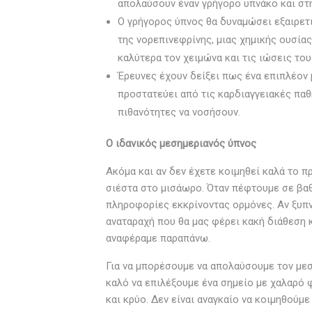
απολαύσουν έναν γρήγορο υπνάκο και στη
Ο γρήγορος ύπνος θα δυναμώσει εξαιρετι
της νορεπινεφρίνης, μιας χημικής ουσία
καλύτερα τον χειμώνα και τις ιώσεις του
Έρευνες έχουν δείξει πως ένα επιπλέον 
προστατεύει από τις καρδιαγγειακές παθ
πιθανότητες να νοσήσουν.
Ο ιδανικός μεσημεριανός ύπνος
Ακόμα και αν δεν έχετε κοιμηθεί καλά το π
σιέστα στο μισάωρο. Όταν πέφτουμε σε βαθ
πληροφορίες εκκρίνοντας ορμόνες. Αν ξυπν
αναταραχή που θα μας φέρει κακή διάθεση κ
αναφέραμε παραπάνω.
Για να μπορέσουμε να απολαύσουμε τον μεσ
καλό να επιλέξουμε ένα σημείο με χαλαρό 
και κρύο. Δεν είναι αναγκαίο να κοιμηθούμ