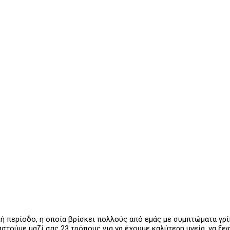
τική περίοδο, η οποία βρίσκει πολλούς από εμάς με συμπτώματα γρ
ραστούμε μαζί σας 23 τρόπους για να έχουμε καλύτερη υγεία, να ξ