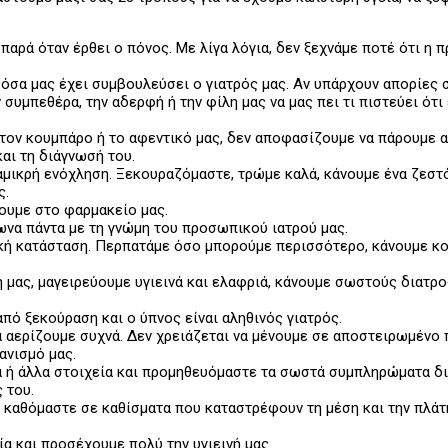
αρά όταν έρθει ο πόνος. Με λίγα λόγια, δεν ξεχνάμε ποτέ ότι η πρ
 όσα μας έχει συμβουλεύσει ο γιατρός μας. Αν υπάρχουν απορίες 
 συμπεθέρα, την αδερφή ή την φίλη μας να μας πει τι πιστεύει ότι
 τον κουμπάρο ή το αφεντικό μας, δεν αποφασίζουμε να πάρουμε α
αι τη διάγνωσή του.
αμικρή ενόχληση. Ξεκουραζόμαστε, τρώμε καλά, κάνουμε ένα ζεστό
ς.
ουμε στο φαρμακείο μας.
να πάντα με τη γνώμη του προσωπικού ιατρού μας.
κή κατάσταση. Περπατάμε όσο μπορούμε περισσότερο, κάνουμε κο
ή μας, μαγειρεύουμε υγιεινά και ελαφριά, κάνουμε σωστούς διατρ
πό ξεκούραση και ο ύπνος είναι αληθινός γιατρός.
α αερίζουμε συχνά. Δεν χρειάζεται να μένουμε σε αποστειρωμένο π
ανισμό μας.
α ή άλλα στοιχεία και προμηθευόμαστε τα σωστά συμπληρώματα δ
 του.
αθόμαστε σε καθίσματα που καταστρέφουν τη μέση και την πλάτη 
 και προσέχουμε πολύ την υγιεινή μας.