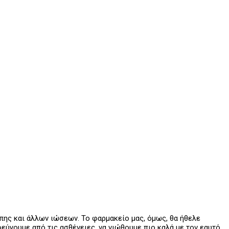
ίπης και άλλων ιώσεων. Το φαρμακείο μας, όμως, θα ήθελε
εφεύγουμε από τις ασθένειες, να νιώθουμε πιο καλά με τον εαυτό