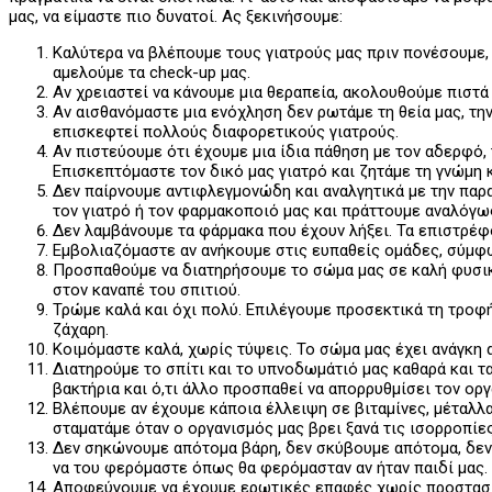
μας, να είμαστε πιο δυνατοί. Ας ξεκινήσουμε:
Καλύτερα να βλέπουμε τους γιατρούς μας πριν πονέσουμε, π
αμελούμε τα check-up μας.
Αν χρειαστεί να κάνουμε μια θεραπεία, ακολουθούμε πιστά
Αν αισθανόμαστε μια ενόχληση δεν ρωτάμε τη θεία μας, την
επισκεφτεί πολλούς διαφορετικούς γιατρούς.
Αν πιστεύουμε ότι έχουμε μια ίδια πάθηση με τον αδερφό,
Επισκεπτόμαστε τον δικό μας γιατρό και ζητάμε τη γνώμη κ
Δεν παίρνουμε αντιφλεγμονώδη και αναλγητικά με την παρ
τον γιατρό ή τον φαρμακοποιό μας και πράττουμε αναλόγω
Δεν λαμβάνουμε τα φάρμακα που έχουν λήξει. Τα επιστρέφ
Εμβολιαζόμαστε αν ανήκουμε στις ευπαθείς ομάδες, σύμφω
Προσπαθούμε να διατηρήσουμε το σώμα μας σε καλή φυσι
στον καναπέ του σπιτιού.
Τρώμε καλά και όχι πολύ. Επιλέγουμε προσεκτικά τη τροφ
ζάχαρη.
Κοιμόμαστε καλά, χωρίς τύψεις. Το σώμα μας έχει ανάγκη α
Διατηρούμε το σπίτι και το υπνοδωμάτιό μας καθαρά και τ
βακτήρια και ό,τι άλλο προσπαθεί να απορρυθμίσει τον οργ
Βλέπουμε αν έχουμε κάποια έλλειψη σε βιταμίνες, μέταλλ
σταματάμε όταν ο οργανισμός μας βρει ξανά τις ισορροπίες
Δεν σηκώνουμε απότομα βάρη, δεν σκύβουμε απότομα, δεν κ
να του φερόμαστε όπως θα φερόμασταν αν ήταν παιδί μας.
Αποφεύγουμε να έχουμε ερωτικές επαφές χωρίς προστασία